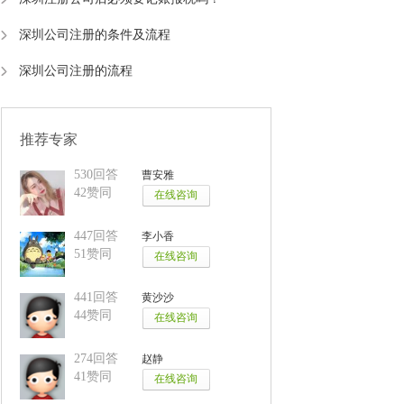
深圳公司注册的条件及流程
深圳公司注册的流程
推荐专家
530回答
曹安雅
42赞同
447回答
李小香
51赞同
441回答
黄沙沙
44赞同
274回答
赵静
41赞同