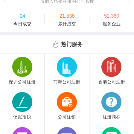
请输入您要注册的公司名称
24
21,536
52,360
今日成交
累计成交
服务企业
热门服务
深圳公司注册
前海公司注册
香港公司注册
记账报税
公司注销
注册商标