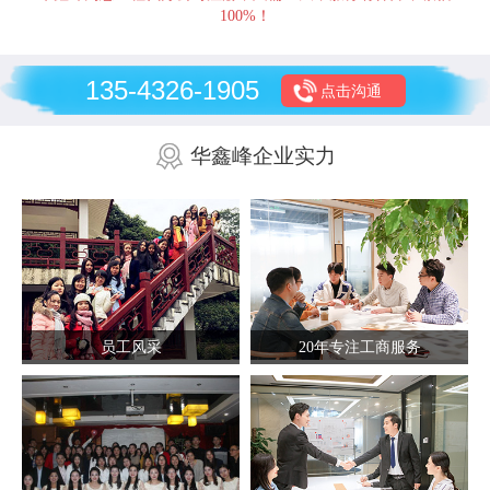
100%！
135-4326-1905
点击沟通
华鑫峰企业实力
员工风采
20年专注工商服务