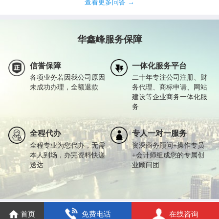
查看更多问答 →
华鑫峰服务保障
信誉保障
一体化服务平台
各项业务若因我公司原因
二十年专注公司注册、财
未成功办理，全额退款
务代理、商标申请、网站
建设等企业商务一体化服
务
全程代办
专人一对一服务
全程专业为您代办，无需
资深商务顾问+操作专员
本人到场，办完资料快递
+会计师组成您的专属创
送达
业顾问团
首页
免费电话
在线咨询