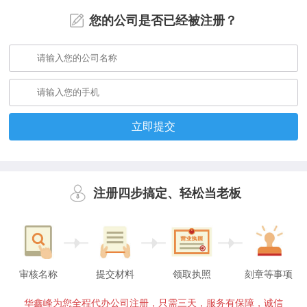
您的公司是否已经被注册？
立即提交
注册四步搞定、轻松当老板
审核名称
提交材料
领取执照
刻章等事项
华鑫峰为您全程代办公司注册，只需三天，服务有保障，诚信