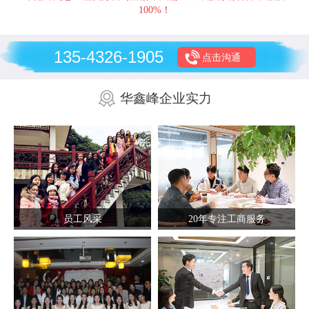
100%！
135-4326-1905
点击沟通
华鑫峰企业实力
员工风采
20年专注工商服务