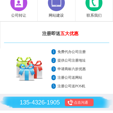
公司转让
网站建设
联系我们
注册即送
五大优惠
1
免费代办公司注册
2
提供公司注册地址
3
申请商标六折优惠
4
注册公司送网站
5
注册公司送POS机
135-4326-1905
点击沟通