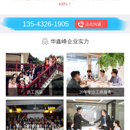
100%！
135-4326-1905
点击沟通
华鑫峰企业实力
员工风采
20年专注工商服务