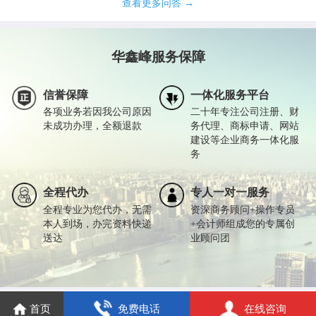
查看更多问答 →
华鑫峰服务保障
信誉保障
一体化服务平台
各项业务若因我公司原因
二十年专注公司注册、财
未成功办理，全额退款
务代理、商标申请、网站
建设等企业商务一体化服
务
全程代办
专人一对一服务
全程专业为您代办，无需
资深商务顾问+操作专员
本人到场，办完资料快递
+会计师组成您的专属创
送达
业顾问团
首页
免费电话
在线咨询