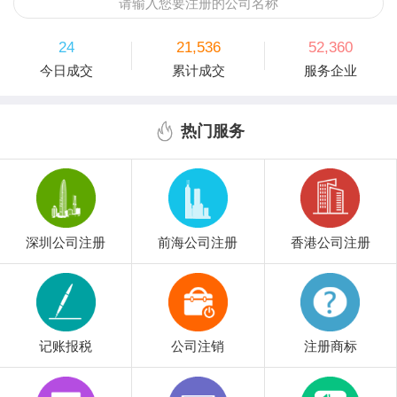
请输入您要注册的公司名称
24
21,536
52,360
今日成交
累计成交
服务企业
热门服务
深圳公司注册
前海公司注册
香港公司注册
记账报税
公司注销
注册商标