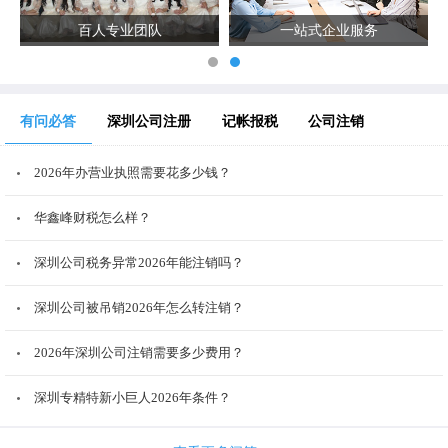
百人专业团队
一站式企业服务
有问必答
深圳公司注册
记帐报税
公司注销
2026年办营业执照需要花多少钱？
华鑫峰财税怎么样？
深圳公司税务异常2026年能注销吗？
深圳公司被吊销2026年怎么转注销？
2026年深圳公司注销需要多少费用？
深圳专精特新小巨人2026年条件？