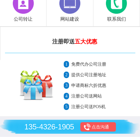
公司转让
网站建设
联系我们
注册即送
五大优惠
1
免费代办公司注册
2
提供公司注册地址
3
申请商标六折优惠
4
注册公司送网站
5
注册公司送POS机
135-4326-1905
点击沟通