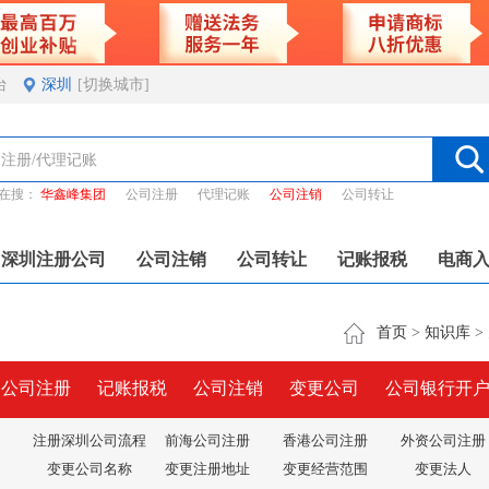
台
深圳
[切换城市]
在搜：
华鑫峰集团
公司注册
代理记账
公司注销
公司转让
深圳注册公司
公司注销
公司转让
记账报税
电商
首页
>
知识库
>
圳公司注册
记账报税
公司注销
变更公司
公司银行开
注册深圳公司流程
前海公司注册
香港公司注册
外资公司注册
变更公司名称
变更注册地址
变更经营范围
变更法人