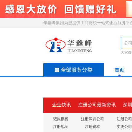
华鑫峰集团为您提供工商财税一站式企业服务平
大家都
全部服务分类
首页
企业快讯
注册公司最新资讯
深
记账报税
注册深圳公司
注册公司
注册地址
注册资本
变更公司