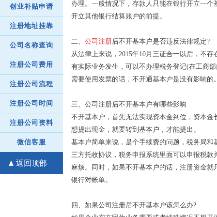
办理。一般情况下，存款人只能在银行开立一个
创业补贴申请
开立其他银行结算账户的前提。
注册地址挂靠
二、
公司注册
后不开基本户是否违反法律规定?
公司名称查询
从法律上来说，2015年10月三证合一以后，不
注册公司费用
有实际业务发生，可以不办理税务登记(在工商部
需要使用发票的话，不开通基本户是没有影响的
注册公司流程
注册公司时间
三、公司注册后不开基本户有哪些影响
不开基本户，首先无法实现资本金到位，资本金
注册公司资料
想提出现金，就要转到基本户，才能提出。
基本户简单来说，是个手续费的问题，税务局和
微信客服
三方托收协议，税务申报系统里面可以申报税款
返回顶部
麻烦。同时，如果不开基本户的话，注册资金就
银行对帐单。
四、如果公司注册后不开基本户该怎么办?