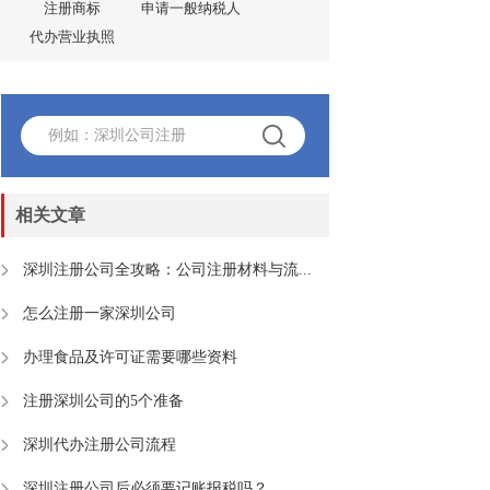
注册商标
申请一般纳税人
代办营业执照
相关文章
深圳注册公司全攻略：公司注册材料与流...
怎么注册一家深圳公司
办理食品及许可证需要哪些资料
注册深圳公司的5个准备
深圳代办注册公司流程
深圳注册公司后必须要记账报税吗？