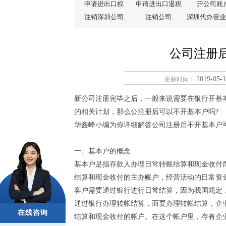
申请进出口权
申请进出口退税
开公司账
注销深圳公司
注销公司
深圳代办营业
公司注册
2019-05-1
更新时间：
新公司注册完毕之后，一般来说需要在银行开基
的相关计划，那么公注册后可以不开基本户吗?
华鑫峰小编为你详细解答公司注册后不开基本户
一、基本户的概念
基本户是指存款人办理日常转账结算和现金收付
结算和现金收付的主办账户，经营活动的日常资
客户需要通过银行进行日常结算，因为我国规定
通过银行办理转帐结算，而要办理转帐结算，企
在线咨询
结算和现金收付的帐户。在这个帐户里，存有企