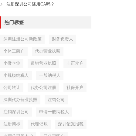
注册深圳公司还用CA吗？
热门标签
深圳注册公司新政策
财务负责人
个体工商户
代办营业执照
小微企业
吊销营业执照
非正常户
小规模纳税人
一般纳税人
公司转让
代办公司注册
社保开户
深圳代办营业执照
注销公司
注销深圳公司
申请一般纳税人
注册商标
代理记账
深圳记账报税