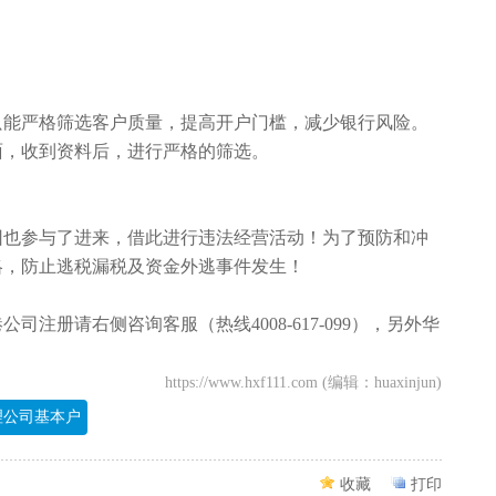
只能严格筛选客户质量，提高开户门槛，减少银行风险。
面，收到资料后，进行严格的筛选。
团也参与了进来，借此进行违法经营活动！为了预防和冲
略，防止逃税漏税及资金外逃事件发生！
注册请右侧咨询客服（热线4008-617-099），另外华
https://www.hxf111.com (编辑：huaxinjun)
理公司基本户
收藏
打印