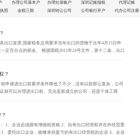
户
办理公司基本户
办理社保账户
深圳记账报税
代理记账
执照
金税三期
深圳转让公司
公司银行开户
代办公司注册
？
具出口发票;国家税务总局要求当年出口的货物于次年4月15日申
一定百分点的税金。 根据国税2012年24号文件，第十二条，出口
，必须申报退税，不然巨坑。
口权？
目前申请进出口权要求条件降低了不少，没有以前那么复杂，公司
证就可以办理进出口权。无论是新成立的公司，还是个体工商
司的注册资金和年销售额是没有限制的。 申请进出口权需要的资
?？
： 1、企业必须拥有增值税资格 2、自有出口经营权并在外经贸委
 3、委托出口企业，能够承担盈亏的有出口经营权的企业 4、企业
认定资格 获得出口退税认定之后，就可以申请出口退税办理...