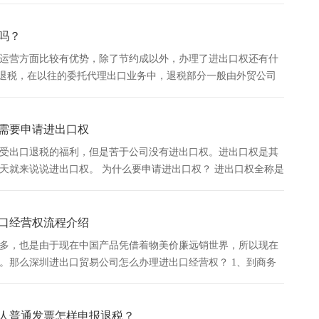
吗？
运营方面比较有优势，除了节约成以外，办理了进出口权还有什
口退税，在以往的委托代理出口业务中，退税部分一般由外贸公司
获得退税，这是一笔不小的利润。 2、拥有了进出口权，企业就
需要申请进出口权
受出口退税的福利，但是苦于公司没有进出口权。进出口权是其
天就来说说进出口权。 为什么要申请进出口权？ 进出口权全称是
权是指进出口企业开展进出口业务的资格，拟申请进出口...
口经营权流程介绍
多，也是由于现在中国产品凭借着物美价廉远销世界，所以现在
。那么深圳进出口贸易公司怎么办理进出口经营权？ 1、到商务
天后领取《对外贸易经营者备案登记表》。 2、到所在区县国...
人普通发票怎样申报退税？