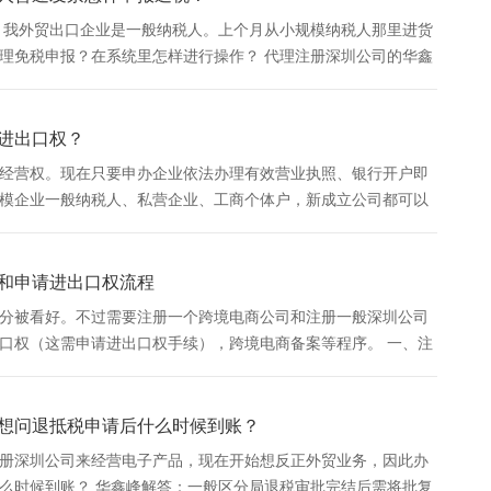
 我外贸出口企业是一般纳税人。上个月从小规模纳税人那里进货
理免税申报？在系统里怎样进行操作？ 代理注册深圳公司的华鑫
纳税人从税务机关代开增值税专用发票的出口货物，才...
请进出口权？
经营权。现在只要申办企业依法办理有效营业执照、银行开户即
模企业一般纳税人、私营企业、工商个体户，新成立公司都可以
出口权流程 1、到商务局网站申请对外贸易经营者备案登记取得进
和申请进出口权流程
分被看好。不过需要注册一个跨境电商公司和注册一般深圳公司
口权（这需申请进出口权手续），跨境电商备案等程序。 一、注
个公司名称到工商局核名； 2、到刻章厂刻章一套分为公章、财务
想问退抵税申请后什么时候到账？
册深圳公司来经营电子产品，现在开始想反正外贸业务，因此办
么时候到账？ 华鑫峰解答：一般区分局退税审批完结后需将批复