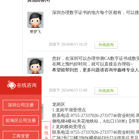
其他回答(4)
深圳办理数字证书的地方每个区都有，可以搜
樊梦飞
回答于 2024/06/15 16:20
您好，在深圳可以办理华测CA数字证书或数
在网上预约好时间，就可以直接去办理啦~
希望能帮到您，更多问题请咨询华鑫峰专业人
张汇北
在线咨询
在线咨询
回答于 2024/06/15 15:09
龙岗区
深圳公司注册
深圳公司注册
1.龙岗平湖受理点
联系电话:0755-27337026-27337746
前海区公司注册
前海区公司注册
侧电梯4楼4i(禾花地铁站，A出口150米)【停
李诗微
2.龙岗横岗受理点
在
在
联系电话:0755-27337026-27337746
线
线
工商变更
工商变更
广场2号门2楼2B09(横岗站D出口)[停车位充足
咨
咨