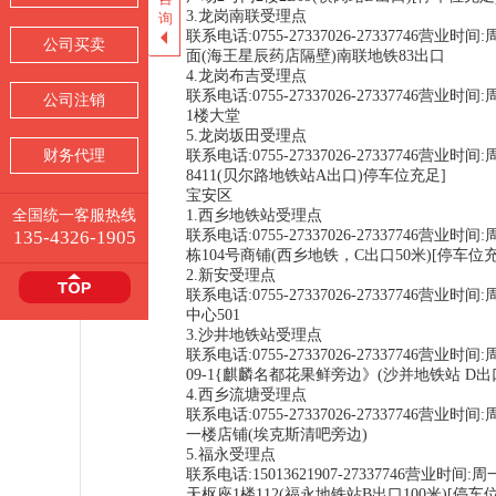
3.龙岗南联受理点
询
询
联系电话:0755-27337026-27337746营
公司买卖
公司买卖
面(海王星辰药店隔壁)南联地铁83出口
4.龙岗布吉受理点
联系电话:0755-27337026-27337746营
公司注销
公司注销
1楼大堂
5.龙岗坂田受理点
财务代理
财务代理
联系电话:0755-27337026-27337746营
8411(贝尔路地铁站A出口)停车位充足]
宝安区
全国统一客服热线
全国统一客服热线
1.西乡地铁站受理点
135-4326-1905
135-4326-1905
联系电话:0755-27337026-27337746
栋104号商铺(西乡地铁，C出口50米)[停车位充
2.新安受理点
联系电话:0755-27337026-27337746营
中心501
3.沙井地铁站受理点
联系电话:0755-27337026-27337746营
09-1{麒麟名都花果鲜旁边》(沙并地铁站 D出
4.西乡流塘受理点
联系电话:0755-27337026-27337746
一楼店铺(埃克斯清吧旁边)
5.福永受理点
联系电话:15013621907-27337746营业
天枢座1楼112(福永地铁站B出口100米)[停车