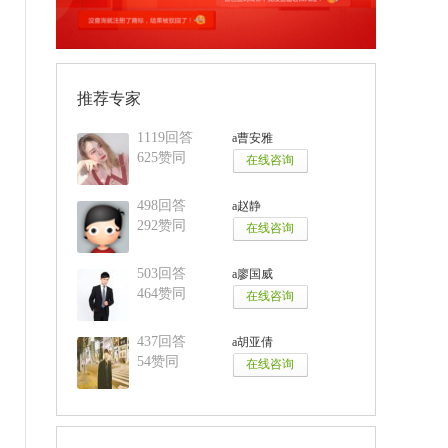
推荐专家
1119回答
a曹安雅
625赞同
498回答
a赵静
292赞同
503回答
a廖国威
464赞同
437回答
a胡亚倩
54赞同