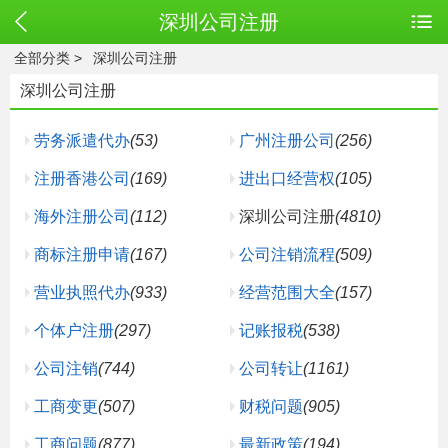
深圳公司注册
全部分类
>
深圳公司注册
深圳公司注册
劳务派遣代办
(53)
广州注册公司
(256)
注册香港公司
(169)
进出口经营权
(105)
海外注册公司
(112)
深圳公司注册
(4810)
商标注册申请
(167)
公司注销流程
(509)
营业执照代办
(933)
经营范围大全
(157)
个体户注册
(297)
记账报税
(538)
公司注销
(744)
公司转让
(1161)
工商变更
(507)
财税问题
(905)
工商问题
(877)
最新政策
(194)