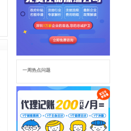
一周热点问题