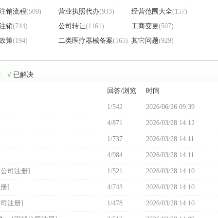
注销流程
(509)
营业执照代办
(933)
经营范围大全
(157)
注销
(744)
公司转让
(1161)
工商变更
(507)
政策
(194)
二类医疗器械备案
(165)
其它问题
(929)
√
已解决
回答/浏览
时间
1/542
2026/06/26 09:39
4/871
2026/03/28 14:12
1/737
2026/03/28 14:11
4/984
2026/03/28 14:11
圳公司注册
]
1/521
2026/03/28 14:10
注册
]
4/743
2026/03/28 14:10
公司注册
]
1/478
2026/03/28 14:10