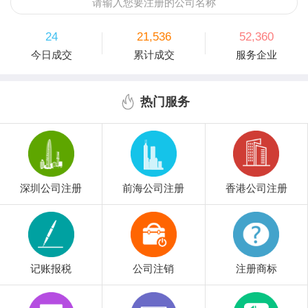
请输入您要注册的公司名称
24
21,536
52,360
今日成交
累计成交
服务企业
热门服务
深圳公司注册
前海公司注册
香港公司注册
记账报税
公司注销
注册商标