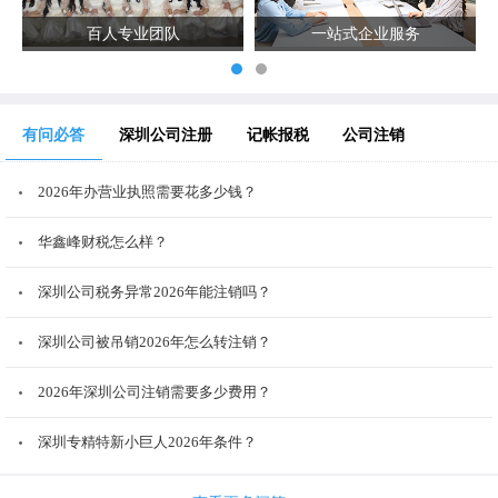
百人专业团队
一站式企业服务
有问必答
深圳公司注册
记帐报税
公司注销
2026年办营业执照需要花多少钱？
华鑫峰财税怎么样？
深圳公司税务异常2026年能注销吗？
深圳公司被吊销2026年怎么转注销？
2026年深圳公司注销需要多少费用？
深圳专精特新小巨人2026年条件？