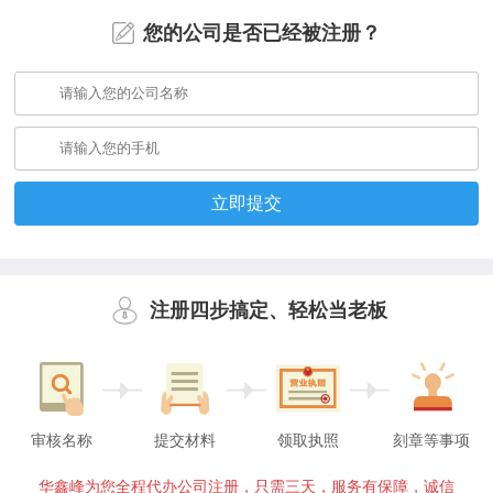
您的公司是否已经被注册？
立即提交
注册四步搞定、轻松当老板
审核名称
提交材料
领取执照
刻章等事项
华鑫峰为您全程代办公司注册，只需三天，服务有保障，诚信