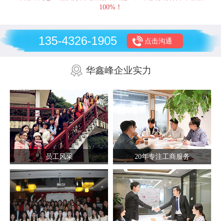
100%！
135-4326-1905
点击沟通
华鑫峰企业实力
员工风采
20年专注工商服务