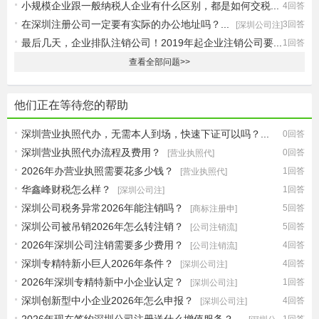
小规模企业跟一般纳税人企业有什么区别，都是如何交税...
4回答
在深圳注册公司一定要有实际的办公地址吗？...
3回答
[记账报税]
[深圳公司注]
最后几天，企业排队注销公司！2019年起企业注销公司要...
1回答
[最新政策]
查看全部问题>>
他们正在等待您的帮助
深圳营业执照代办，无需本人到场，快速下证可以吗？...
0回答
深圳营业执照代办流程及费用？
0回答
[营业执照代]
[营业执照代]
2026年办营业执照需要花多少钱？
1回答
[营业执照代]
华鑫峰财税怎么样？
1回答
[深圳公司注]
深圳公司税务异常2026年能注销吗？
5回答
[商标注册申]
深圳公司被吊销2026年怎么转注销？
5回答
[公司注销流]
2026年深圳公司注销需要多少费用？
4回答
[公司注销流]
深圳专精特新小巨人2026年条件？
4回答
[深圳公司注]
2026年深圳专精特新中小企业认定？
1回答
[深圳公司注]
深圳创新型中小企业2026年怎么申报？
4回答
[深圳公司注]