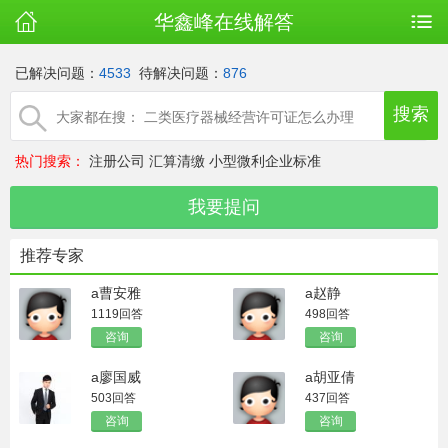
华鑫峰在线解答
已解决问题：
4533
待解决问题：
876
热门搜索：
注册公司
汇算清缴
小型微利企业标准
推荐专家
a曹安雅
a赵静
1119回答
498回答
咨询
咨询
a廖国威
a胡亚倩
503回答
437回答
咨询
咨询