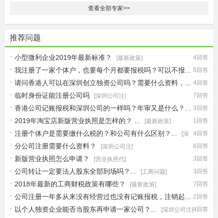
查看全部专家>>
推荐问题
小型微利企业2019年最新标准？
4回答
[最新政策]
我注册了一家个体户，也要每个月都要报税吗？可以不报...
5回答
请问香港人可以在深圳创立独资公司吗？需要什么资料，...
4回答
[深圳公司注]
临时身份证能注册公司吗
7回答
[深圳公司注]
[深圳公司注]
香港公司记账报税和深圳公司的一样吗？年审又是什么？...
3回答
2019年淘宝店新版营业执照是怎样的？ ...
1回答
[财税问题]
[最新政策]
注册个体户是需要缴什么税的？和公司有什么区别？...
4回答
[深
分公司注册需要什么资料？
6回答
[深圳公司注]
圳公司注]
新版营业执照怎么申请？
3回答
[营业执照代]
公司转让一定要法人股东全部到场吗？...
3回答
[工商问题]
2018年最新的工商财税政策有哪些？
7回答
[最新政策]
公司注册一年多从来没有经营过也没有记账报税，注销起...
2回答
以个人独资企业能否当股东再申请一家公司？...
4回答
[公司注销流]
[深圳公司注]