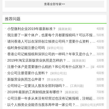
查看全部专家>>
推荐问题
小型微利企业2019年最新标准？
4回答
[最新政策]
我注册了一家个体户，也要每个月都要报税吗？可以不报...
5回答
请问香港人可以在深圳创立独资公司吗？需要什么资料，...
4回答
[深圳公司注]
临时身份证能注册公司吗
7回答
[深圳公司注]
[深圳公司注]
香港公司记账报税和深圳公司的一样吗？年审又是什么？...
3回答
2019年淘宝店新版营业执照是怎样的？ ...
1回答
[财税问题]
[最新政策]
注册个体户是需要缴什么税的？和公司有什么区别？...
4回答
[深
分公司注册需要什么资料？
6回答
[深圳公司注]
圳公司注]
新版营业执照怎么申请？
3回答
[营业执照代]
公司转让一定要法人股东全部到场吗？...
3回答
[工商问题]
2018年最新的工商财税政策有哪些？
7回答
[最新政策]
公司注册一年多从来没有经营过也没有记账报税，注销起...
2回答
以个人独资企业能否当股东再申请一家公司？...
4回答
[公司注销流]
[深圳公司注]