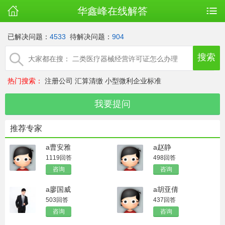
华鑫峰在线解答
已解决问题：
4533
待解决问题：
904
热门搜索：
注册公司
汇算清缴
小型微利企业标准
推荐专家
a曹安雅
a赵静
1119回答
498回答
咨询
咨询
a廖国威
a胡亚倩
503回答
437回答
咨询
咨询