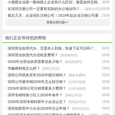
小规模企业跟一般纳税人企业有什么区别，都是如何交税...
4回答
在深圳注册公司一定要有实际的办公地址吗？...
3回答
[记账报税]
[深圳公司注]
最后几天，企业排队注销公司！2019年起企业注销公司要...
1回答
[最新政策]
查看全部问题>>
他们正在等待您的帮助
深圳营业执照代办，无需本人到场，快速下证可以吗？...
0回答
深圳营业执照代办流程及费用？
0回答
[营业执照代]
[营业执照代]
2026年办营业执照需要花多少钱？
1回答
[营业执照代]
华鑫峰财税怎么样？
1回答
[深圳公司注]
深圳公司税务异常2026年能注销吗？
5回答
[商标注册申]
深圳公司被吊销2026年怎么转注销？
5回答
[公司注销流]
2026年深圳公司注销需要多少费用？
4回答
[公司注销流]
深圳专精特新小巨人2026年条件？
4回答
[深圳公司注]
2026年深圳专精特新中小企业认定？
1回答
[深圳公司注]
深圳创新型中小企业2026年怎么申报？
4回答
[深圳公司注]