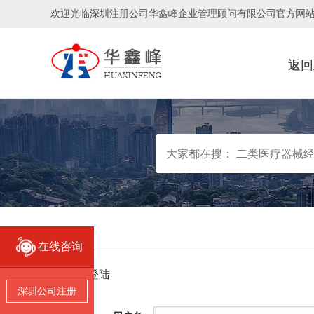
欢迎光临深圳注册公司华鑫峰企业管理顾问有限公司官方网
返回
在线咨询
在线咨询
用户登陆
深圳公司注册
深圳公司注册