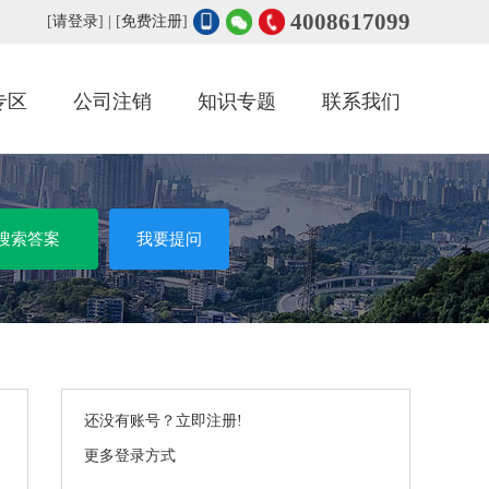
4008617099
[
请登录
] | [
免费注册
]
专区
公司注销
知识专题
联系我们
还没有账号？立即注册!
更多登录方式