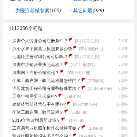
二类医疗器械备案
(165)
其它问题
(929)
共12656个问题
深圳个人劳务公司注册条件？
4回答
[深圳公司注册]
办个水果个体营业执照要多少钱
6回答
[营业执照代办]
无地址注册深圳公司可以吗？
5回答
[深圳公司注册]
深圳市注销营业执照流程？
5回答
[公司注销流程]
深圳网上注册公司流程？
4回答
[深圳公司注册]
个体工商户网上验照流程是怎样的？
3回答
[工商问题]
注册建筑工程公司有哪些特殊要求？
6回答
[深圳公司注册]
工商年检需要什么资料?
6回答
[工商变更]
建材经营部经营范围有哪些?
10回答
[经营范围大全]
个体工商户网上验照流程？
3回答
[工商问题]
2019年营改增最新政策？
5回答
[财税问题]
工商局营业执照年检什么时候开始？
3回答
[工商问题]
营业执照年检报告书是怎么的？
3回答
[营业执照代办]