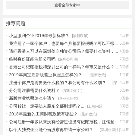
查看全部专家>>
推荐问题
小型微利企业2019年最新标准？
4回答
[最新政策]
我注册了一家个体户，也要每个月都要报税吗？可以不报...
5回答
请问香港人可以在深圳创立独资公司吗？需要什么资料，...
4回答
[深圳公司注]
临时身份证能注册公司吗
7回答
[深圳公司注]
[深圳公司注]
香港公司记账报税和深圳公司的一样吗？年审又是什么？...
3回答
2019年淘宝店新版营业执照是怎样的？ ...
1回答
[财税问题]
[最新政策]
注册个体户是需要缴什么税的？和公司有什么区别？...
4回答
[深
分公司注册需要什么资料？
6回答
[深圳公司注]
圳公司注]
新版营业执照怎么申请？
3回答
[营业执照代]
公司转让一定要法人股东全部到场吗？...
3回答
[工商问题]
2018年最新的工商财税政策有哪些？
7回答
[最新政策]
公司注册一年多从来没有经营过也没有记账报税，注销起...
2回答
以个人独资企业能否当股东再申请一家公司？...
4回答
[公司注销流]
[深圳公司注]