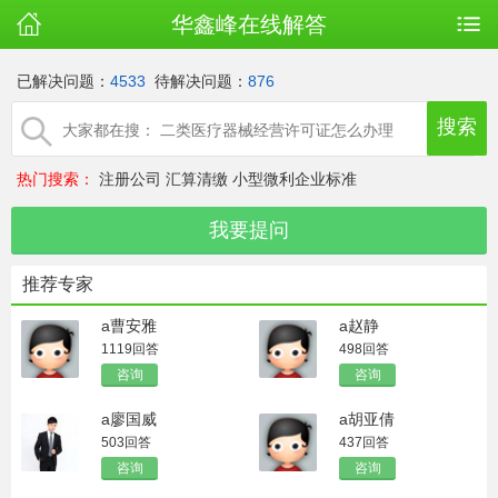
华鑫峰在线解答
已解决问题：
4533
待解决问题：
876
热门搜索：
注册公司
汇算清缴
小型微利企业标准
推荐专家
a曹安雅
a赵静
1119回答
498回答
咨询
咨询
a廖国威
a胡亚倩
503回答
437回答
咨询
咨询