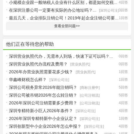
小规模企业跟一般纳税人企业有什么区别，都是如何交税...
4回答
在深圳注册公司一定要有实际的办公地址吗？...
3回答
[记账报税]
[深圳公司注]
最后几天，企业排队注销公司！2019年起企业注销公司要...
1回答
[最新政策]
查看全部问题>>
他们正在等待您的帮助
深圳营业执照代办，无需本人到场，快速下证可以吗？...
0回答
深圳营业执照代办流程及费用？
0回答
[营业执照代]
[营业执照代]
2026年办营业执照需要花多少钱？
1回答
[营业执照代]
华鑫峰财税怎么样？
1回答
[深圳公司注]
深圳公司税务异常2026年能注销吗？
5回答
[商标注册申]
深圳公司被吊销2026年怎么转注销？
5回答
[公司注销流]
2026年深圳公司注销需要多少费用？
4回答
[公司注销流]
深圳专精特新小巨人2026年条件？
4回答
[深圳公司注]
2026年深圳专精特新中小企业认定？
1回答
[深圳公司注]
深圳创新型中小企业2026年怎么申报？
4回答
[深圳公司注]