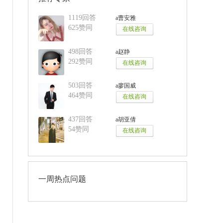
1119回答
a曹安雅
625赞同
498回答
a赵静
292赞同
503回答
a廖国威
464赞同
437回答
a胡亚倩
54赞同
一周热点问题