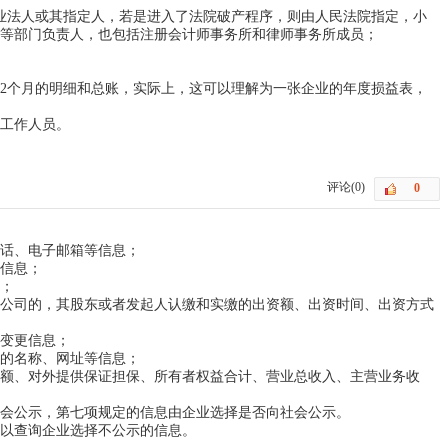
法人或其指定人，若是进入了法院破产程序，则由人民法院指定，小
等部门负责人，也包括注册会计师事务所和律师事务所成员；
2个月的明细和总账，实际上，这可以理解为一张企业的年度损益表，
工作人员。
评论(0)
、电子邮箱等信息；
话
信息；
；
公司
的，其股东
或者发起人认缴
和实缴的出资额、出资时间、出资方式
变更信息；
的名称
、网址等信息；
额
、对外提供保证担保、所有者权益
合计、营业总收入
、主营业务收
会公示，第七项规定的信息由企业选择是否向社会公示。
以查询企业选择不公示的信息。