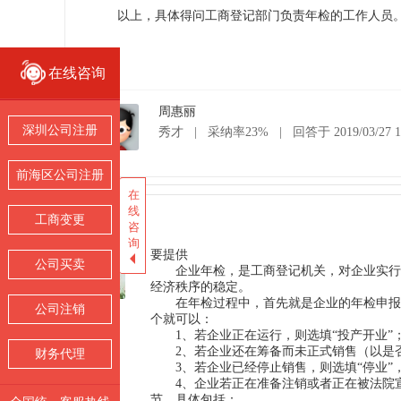
以上，具体得问工商登记部门负责年检的工作人员
在线咨询
在线咨询
周惠丽
深圳公司注册
深圳公司注册
秀才
|
采纳率23%
|
回答于 2019/03/27 1
前海区公司注册
前海区公司注册
在
在
线
线
其他回答(2)
工商变更
工商变更
咨
咨
询
询
要提供
公司买卖
公司买卖
企业年检，是工商登记机关，对企业实行的
经济秩序的稳定。
在年检过程中，首先就是企业的年检申报，
公司注销
公司注销
刘思琪
个就可以：
1、若企业正在运行，则选填“投产开业”
2、若企业还在筹备而未正式销售（以是否
财务代理
财务代理
3、若企业已经停止销售，则选填“停业”
4、企业若正在准备注销或者正在被法院宣
节，具体包括：