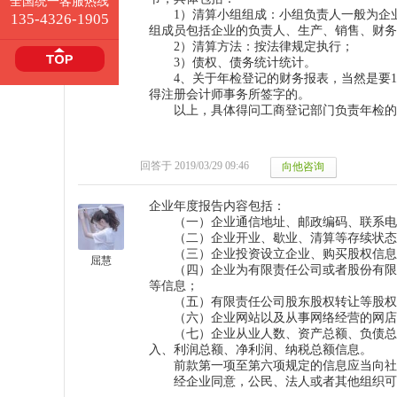
全国统一客服热线
全国统一客服热线
1）清算小组组成：小组负责人一般为企业
135-4326-1905
135-4326-1905
组成员包括企业的负责人、生产、销售、财务
2）清算方法：按法律规定执行；
3）债权、债务统计统计。
4、关于年检登记的财务报表，当然是要1
得注册会计师事务所签字的。
以上，具体得问工商登记部门负责年检的
回答于 2019/03/29 09:46
企业年度报告内容包括：
　　（一）企业通信地址、邮政编码、联系
电
　　（二）企业开业、歇业、清算等存续状态
　　（三）企业投资设立企业、购买股权信息
屈慧
　　（四）企业为有限责任公司或者股份有限
等信息；
　　（五）有限责任公司股东股权转让等股权
　　（六）企业网站以及从事网络经营的网店
　　（七）企业从业人数、资产总额
、负债总
入
、利润总额
、净利润
、纳税总额
信息。
　　前款第一项至第六项规定的信息应当向社
　　经企业同意，公民、法人
或者其他组织可