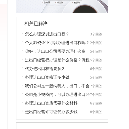
相关已解决
怎么办理深圳进出口权？
3个回答
个人独资企业可以办理进出口权吗？
2个回答
怎么办理？
你好，进出口公司需要办理什么资
5个回答
质，下来什么资料？
进出口经营权办理是什么价格？流程
5个回答
怎么样？加外币户一起
代办进出口权需要多久
6个回答
办理进出口资格证多少钱
5个回答
我们公司是一般纳税人，出口，不会
2个回答
退税？怎么处理？有能代办的吗？
公司是小规模的，可以办理进出口经
7个回答
营权吗？需要多少的费用？多久的时间？
办理进出口资质需要什么材料
6个回答
进出口经营许可证代办多少钱
8个回答