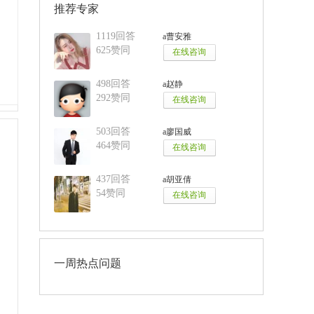
推荐专家
1119回答
a曹安雅
625赞同
498回答
a赵静
292赞同
503回答
a廖国威
464赞同
437回答
a胡亚倩
54赞同
一周热点问题