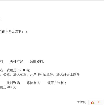
；
币账户所以需要）；
；
料——去外汇局——领取资料;
，费用是：2500元
、公章、法人私章、开户许可证原件、法人身份证原件
——按时到场——等待审批 ——领开户资料；
是2000元
评论(0)