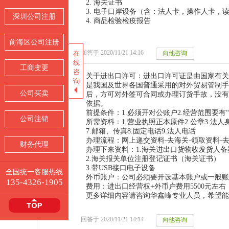
2. 海关证书
3. 电子口岸设备（含：法人卡，操作人卡，
深圳公司注册
深圳公司注册
4. 商品检验检疫报告
前海区公司注册
前海区公司注册
回答于 2020/11/21 14:16
在
在
线
线
工商变更
工商变更
咨
咨
关于进出口许可：进出口许可证是由国家有关
询
询
是我国及世界各国普通采用的对外贸易管制手
公司买卖
公司买卖
后，方可对外签可合同或办理订货手故，没有
依据。
尹晓迎
前提条件：1.必须开对公账户2.经营范围要有
公司注销
公司注销
所需资料：1.营业执照正本原件2.公章3.法
7.邮箱、传真8.固定电话9.法人电话
办理流程：网上递交资料-去海关-领取资料-
财务代理
财务代理
办理下来资料：1.海关进出口货物收发货人备
2.海关报关单位注册登记证书（海关证书）
3.带USB接口电子设备
全国统一客服热线
全国统一客服热线
外币账户：公司必须要开设基本账户或一般账
135-4326-1905
135-4326-1905
费用：进出口经营权+外币户费用5500元左右
更多详细内容请咨询华鑫峰专业人员，希望能
回答于 2020/11/21 14:14