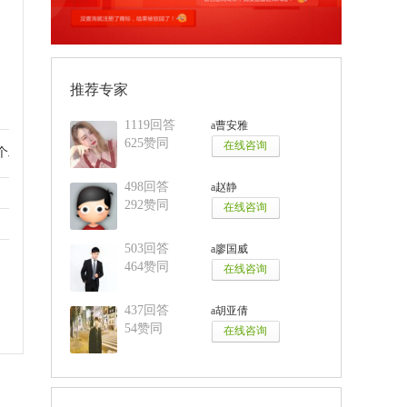
推荐专家
1119回答
a曹安雅
625赞同
 个工作日，
498回答
a赵静
292赞同
503回答
a廖国威
464赞同
437回答
a胡亚倩
54赞同