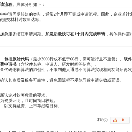
请流程
。具体分析如下：
中申请周期较短的类别，通常
2个月
即可完成申请流程。因此，企业若计
保提交材料时数量达标。
加急服务缩短申请周期。
加急后最快可在1个月内完成申请
，具体操作需
，包括
原始代码
（最少3000行或不低于60行，需可运行且不重复）、
软件
著申请书
（含软件名称、申请人、研发时间等信息）。
查代码逻辑算法的独创性，不限制他人通过不同算法实现相同功能后再次
确认其资质及服务可靠性，避免因流程不规范导致申请失败或延误。
新认定对软著数量的要求。
为资质证明，且时间窗口较短。
，以支持融资、上市等战略目标。
评论(0)