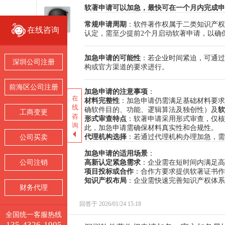
软著申请可以加急，最快可在一个月内完成申
常规申请周期
：软件著作权属于二类知识产权
在线咨询
在线咨询
认定，需至少提前2个月启动软著申请，以确
张小玉
加急申请的可能性
：若企业时间紧迫，可通过
深圳公司注册
深圳公司注册
构或官方渠道的要求进行。
前海区公司注册
前海区公司注册
加急申请的注意事项
：
在
在
材料完整性
：加急申请仍需满足基础材料要求
线
线
确软件目的、功能、逻辑算法及独创性）及
软
工商变更
工商变更
咨
咨
形式审查特点
：软著申请采用形式审查，仅核
询
询
此，加急申请需确保材料真实性和合规性。
代理机构选择
：若通过代理机构办理加急，需
公司买卖
公司买卖
加急申请的适用场景
：
高新认定紧急需求
：企业需在短时间内满足高
公司注销
公司注销
项目投标或合作
：合作方要求提供软著证书作
知识产权布局
：企业需快速完善知识产权体系
财务代理
财务代理
回答于 2026/01/24 15:18
全国统一客服热线
全国统一客服热线
135-4326-1905
135-4326-1905